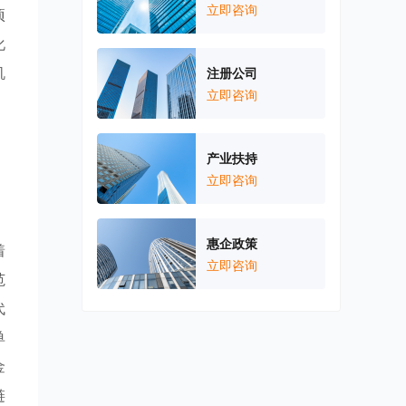
立即咨询
项
化
机
注册公司
立即咨询
，
产业扶持
立即咨询
惠企政策
着
立即咨询
范
代
单
金
链