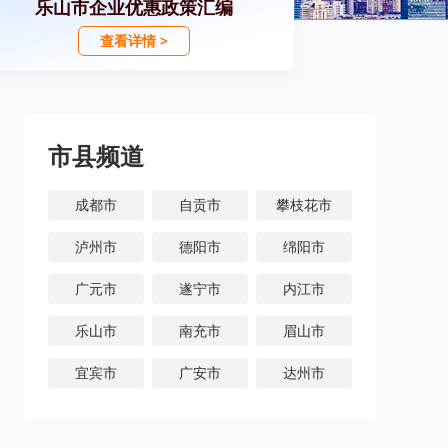
乐山市企业优惠政策汇编
查看详情 >
市县频道
成都市
自贡市
攀枝花市
泸州市
德阳市
绵阳市
广元市
遂宁市
内江市
乐山市
南充市
眉山市
宜宾市
广安市
达州市
雅安市
巴中市
资阳市